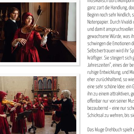
musikalisch durchkomponie
ganz zart die Handlung, doc
Beginn noch sehr kindlich, 
Notenpapier. Durch Vivaldi 
und damit anspruchsvoller.
gewachsene Würde, was ihr 
schwingen
die Emotionen d
Selbstvertrauen wird ihr Sp
kräftiger. Sie steigert sic
Jahreszeiten“, eines der b
ruhige Entwicklung, und Mic
eher zurückhaltend, so wie 
eine sehr schöne Idee: ein 
ihn zu einem attraktiven, 
offenbar nur von seiner Mus
bezaubernd – eine nur schei
Schicksal zu wehren, bis si
Das kluge Drehbuch spielt 