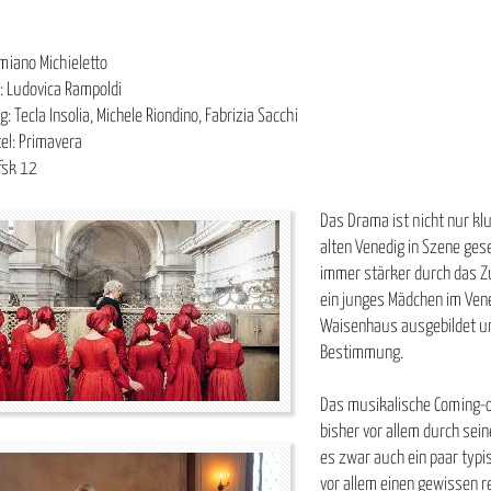
miano Michieletto
: Ludovica Rampoldi
: Tecla Insolia, Michele Riondino, Fabrizia Sacchi
tel: Primavera
fsk 12
Das Drama ist nicht nur k
alten Venedig in Szene gese
immer stärker durch das Z
ein junges Mädchen im Vened
Waisenhaus ausgebildet und
Bestimmung.
Das musikalische Coming-o
bisher vor allem durch sei
es zwar auch ein paar typi
vor allem einen gewissen r