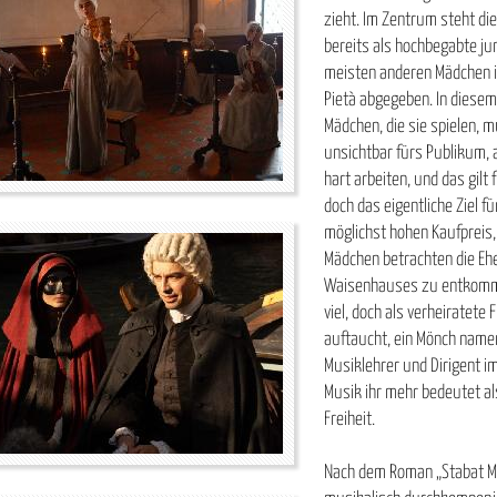
zieht. Im Zentrum steht die j
bereits als hochbegabte jun
meisten anderen Mädchen im
Pietà abgegeben. In diese
Mädchen, die sie spielen, 
unsichtbar fürs
Publikum, 
hart arbeiten, und das gilt f
doch das eigentliche Ziel fü
möglichst hohen Kaufpreis,
Mädchen betrachten die Eh
Waisenhauses zu entkommen,
viel, doch als verheiratete
auftaucht, ein Mönch namens
Musiklehrer und Dirigent im
Musik ihr mehr bedeutet als
Freiheit.
Nach dem Roman „Stabat Mat