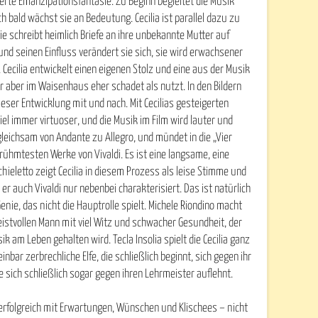
rte Emanzipationsfantasie. Zu Beginn begleitet die Musik
h bald wächst sie an Bedeutung. Cecilia ist parallel dazu zu
sie schreibt heimlich Briefe an ihre unbekannte Mutter auf
und seinen Einfluss verändert sie sich, sie wird erwachsener
 Cecilia entwickelt einen eigenen Stolz und eine aus der Musik
aber im Waisenhaus eher schadet als nutzt. In den Bildern
ieser Entwicklung mit und nach. Mit Cecilias gesteigerten
iel immer virtuoser, und die Musik im Film wird lauter und
h gleichsam von Andante zu Allegro, und mündet in die „Vier
erühmtesten Werke von Vivaldi. Es ist eine langsame, eine
hieletto zeigt Cecilia in diesem Prozess als leise Stimme und
er auch Vivaldi nur nebenbei charakterisiert. Das ist natürlich
Genie, das nicht die Hauptrolle spielt. Michele Riondino macht
geistvollen Mann mit viel Witz und schwacher Gesundheit, der
ik am Leben gehalten wird. Tecla Insolia spielt die Cecilia ganz
nbar zerbrechliche Elfe, die schließlich beginnt, sich gegen ihr
e sich schließlich sogar gegen ihren Lehrmeister auflehnt.
erfolgreich mit Erwartungen, Wünschen und Klischees – nicht