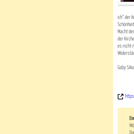
ich“ der 
Schönheit
Macht der
der Kirch
es nicht 
Widerstä
Gaby Sik
https