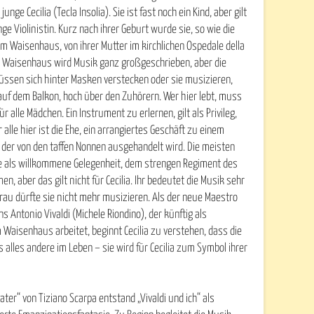
unge Cecilia (Tecla Insolia). Sie ist fast noch ein Kind, aber gilt
ge Violinistin. Kurz nach ihrer Geburt wurde sie, so wie die
 Waisenhaus, von ihrer Mutter im kirchlichen Ospedale della
m Waisenhaus wird Musik ganz großgeschrieben, aber die
müssen sich hinter Masken verstecken oder sie musizieren,
auf dem Balkon, hoch über den Zuhörern. Wer hier lebt, muss
ür alle Mädchen. Ein Instrument zu erlernen, gilt als Privileg,
r alle hier ist die Ehe, ein arrangiertes Geschäft zu einem
 der von den taffen Nonnen ausgehandelt wird. Die meisten
e als willkommene Gelegenheit, dem strengen Regiment des
 aber das gilt nicht für Cecilia. Ihr bedeutet die Musik sehr
 Frau dürfte sie nicht mehr musizieren. Als der neue Maestro
 Antonio Vivaldi (Michele Riondino), der künftig als
 Waisenhaus arbeitet, beginnt Cecilia zu verstehen, dass die
 alles andere im Leben – sie wird für Cecilia zum Symbol ihrer
er“ von Tiziano Scarpa entstand „Vivaldi und ich“ als