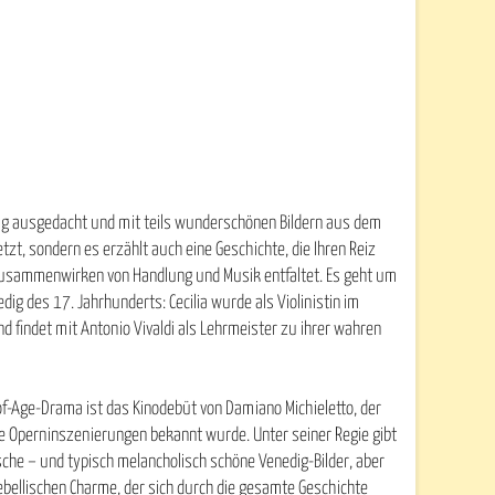
lug ausgedacht und mit teils wunderschönen Bildern aus dem
tzt, sondern es erzählt auch eine Geschichte, die Ihren Reiz
usammenwirken von Handlung und Musik entfaltet. Es geht um
ig des 17. Jahrhunderts: Cecilia wurde als Violinistin im
 findet mit Antonio Vivaldi als Lehrmeister zu ihrer wahren
f-Age-Drama ist das Kinodebüt von Damiano Michieletto, der
ne Operninszenierungen bekannt wurde. Unter seiner Regie gibt
sche – und typisch melancholisch schöne Venedig-Bilder, aber
ebellischen Charme, der sich durch die gesamte Geschichte