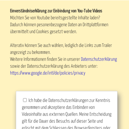
Einverständniserklärung zur Einbindung von You-Tube Videos
Möchten Sie von Youtube bereitsgestellte Inhalte laden?
Dadurch können pesonenbezogene Daten an Drittplattformen
übermittelt und Cookies gesetzt werden.
Alterativ können Sie auch wählen, lediglich die Links zum Trailer
angezeigt zu bekommen.
Weitere Informationen finden Sie in unserer
Datenschutzerklärung
sowie der Datenschutzerklärung des Anbieters unter:
https://www.google.de/intl/de/policies/privacy
Ich habe die Datenschutzerklärungen zur Kenntnis
genommen und akzeptiere das Einbinden von
Videoinhalte aus externen Quellen. Meine Entscheidung
gilt für die Dauer des Besuchs auf dieser Seite und
erlischt mit dem Schliessen des Browserfensters oder