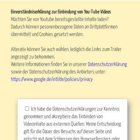
Einverständniserklärung zur Einbindung von You-Tube Videos
Möchten Sie von Youtube bereitsgestellte Inhalte laden?
Dadurch können pesonenbezogene Daten an Drittplattformen
übermittelt und Cookies gesetzt werden.
Alterativ können Sie auch wählen, lediglich die Links zum Trailer
angezeigt zu bekommen.
Weitere Informationen finden Sie in unserer
Datenschutzerklärung
sowie der Datenschutzerklärung des Anbieters unter:
https://www.google.de/intl/de/policies/privacy
Ich habe die Datenschutzerklärungen zur Kenntnis
genommen und akzeptiere das Einbinden von
Videoinhalte aus externen Quellen. Meine Entscheidung
gilt für die Dauer des Besuchs auf dieser Seite und
erlischt mit dem Schliessen des Browserfensters oder